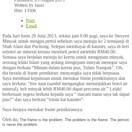
Written by fauzi
Hits: 13506
Print
Email
Pada hari Isnin 29 Julai 2013, sekitar jam 9.00 pagi, saya ke Stesyen
Minyak untuk mengisi petrol sebelum saya menuju ke 2 temujanji di
Shah Alam dan Puchong. Selepas membayar di kaunter, saya di beri
sebotol air mineral kerana membeli petrol melebihi RM40.00.
Semasa saya berjalan menuju ke kereta untuk mengepam minyak,
seorang lelaki Islam yang sedang mengepam minyak menegur saya
dengan berkata “Minum dalam kereta pun, Tuhan Nampak”. Oh,
dia berada di frame pemikiran: menyangka saya tidak berpuasa.
Saya membuat keputusan untuk menukar frame pemikirannya dan
saya berkata: “free tuan (sambil mengangkat menunjukkan botol air
mineral), beli minyak lebih RM40.00 dapat percuma air.” Lelaki
berkenaan segera berkata kepada saya “ macam mana saya tak dapat
pun?” dan saya berkata “minta kat kaunter”.
Saya berjaya menukar frame pemikirannya.
Oleh itu,
The frame is the problem. The problem is the frame. The person
is never the problem.